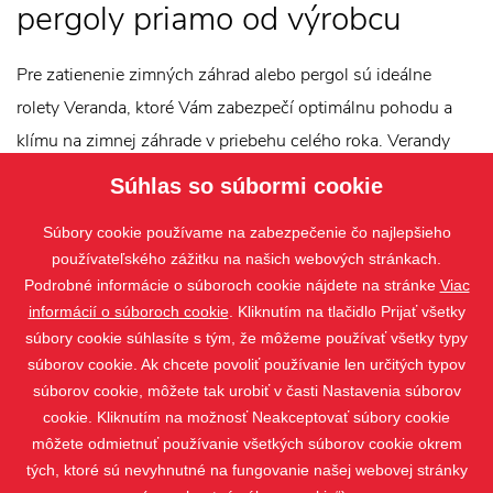
pergoly priamo od výrobcu
Pre zatienenie zimných záhrad alebo pergol sú ideálne
rolety Veranda, ktoré Vám zabezpečí optimálnu pohodu a
klímu na zimnej záhrade v priebehu celého roka. Verandy
nielenže umožní regulovať teplo, ale aj prechod svetla, a tým
Súhlas so súbormi cookie
vás chráni pred neznesiteľným teplom a interiér pred
Súbory cookie používame na zabezpečenie čo najlepšieho
vyblednutím.
používateľského zážitku na našich webových stránkach.
Podrobné informácie o súboroch cookie nájdete na stránke
Viac
informácií o súboroch cookie
. Kliknutím na tlačidlo Prijať všetky
súbory cookie súhlasíte s tým, že môžeme používať všetky typy
súborov cookie. Ak chcete povoliť používanie len určitých typov
súborov cookie, môžete tak urobiť v časti Nastavenia súborov
cookie. Kliknutím na možnosť Neakceptovať súbory cookie
môžete odmietnuť používanie všetkých súborov cookie okrem
tých, ktoré sú nevyhnutné na fungovanie našej webovej stránky