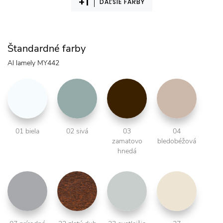
ĎAĽŠIE FARBY
Štandardné farby
Al lamely MY442
01 biela
02 sivá
03
04
zamatovo
bledobéžová
hnedá