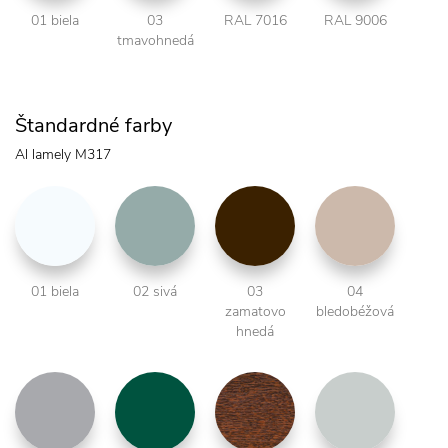
01 biela
03
RAL 7016
RAL 9006
tmavohnedá
Štandardné farby
Al lamely M317
01 biela
02 sivá
03
04
zamatovo
bledobéžová
hnedá