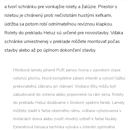
a tvorí schránku pre vonkajšie rolety a žalúzie. Priestor s
roletou je chránený proti nečistotám hustými kefkami,
údržba sa potom robí odnímateľnou revíznou klapkou.
Rolety do prekladu Heluz sú určené pre novostavby. Vďaka
schránke umiestnenej v preklade môžete montovať počas
stavby alebo až po úplnom dokončení stavby.
Hliníkové lamely plnené PUR penou tvoria v zavretom stave
celistvú plochu, ktorá kompletne zatieni interiér a vytvorí ťažko
prekonateľnú zábranu pri vlámaní. Vodiace lišty môžu byť
zabudované do ostenia alebo pripevnené na rám okna. Rolety
do prekladu Heluz dodávame v širokom spektre farieb. Lamely
môžete zladiť k farbe okenného rámu, vrátane vyhotovenia v
imitáciách dreva alebo zvoliť vhodný odtieň k farbe fasády.
Exteriérová tieniaca technika vytvára v interiéri optimálne