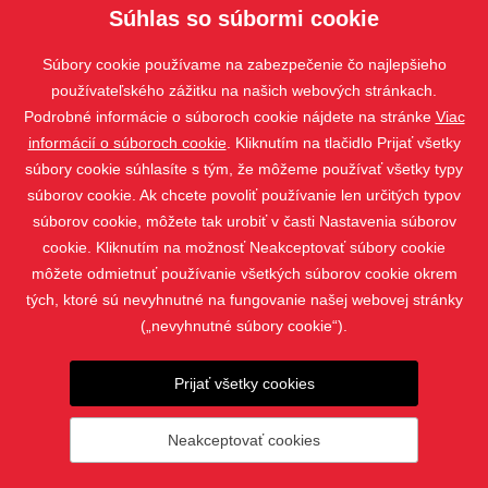
Súhlas so súbormi cookie
Vivera
Súbory cookie používame na zabezpečenie čo najlepšieho
používateľského zážitku na našich webových stránkach.
Podrobné informácie o súboroch cookie nájdete na stránke
Viac
informácií o súboroch cookie
. Kliknutím na tlačidlo Prijať všetky
súbory cookie súhlasíte s tým, že môžeme používať všetky typy
súborov cookie. Ak chcete povoliť používanie len určitých typov
súborov cookie, môžete tak urobiť v časti Nastavenia súborov
cookie. Kliknutím na možnosť Neakceptovať súbory cookie
môžete odmietnuť používanie všetkých súborov cookie okrem
tých, ktoré sú nevyhnutné na fungovanie našej webovej stránky
(„nevyhnutné súbory cookie“).
PRODUKTY
KONTAKT
Prijať všetky cookies
Neakceptovať cookies
© 2024 - 2026 Slovak business company, s.r.o. |
Nastavenia
súborov cookie