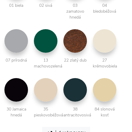
01 biela
02 sivá
03
04
zamatovo
bledobéžová
hnedá
07 prírodná
13
22 zlatý dub
27
machovozelená
krémovobiela
30 Jamaica
35
38
84 slonová
hnedá
pieskovobéžová
antracitovosivá
kosť