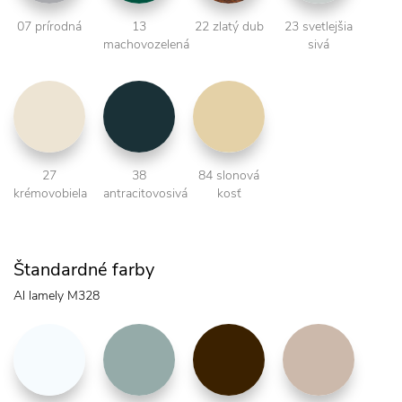
07 prírodná
13
22 zlatý dub
23 svetlejšia
machovozelená
sivá
27
38
84 slonová
krémovobiela
antracitovosivá
kosť
Štandardné farby
Al lamely M328