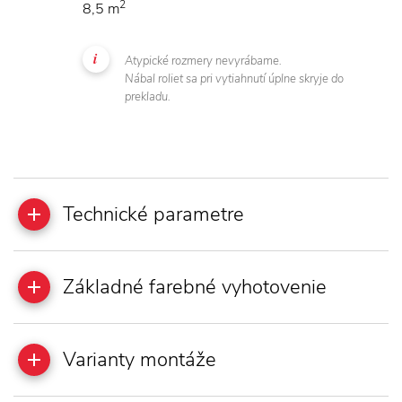
2
8,5 m
Atypické rozmery nevyrábame.
Nábal roliet sa pri vytiahnutí úplne skryje do
prekladu.
Technické parametre
Základné farebné vyhotovenie
Varianty montáže