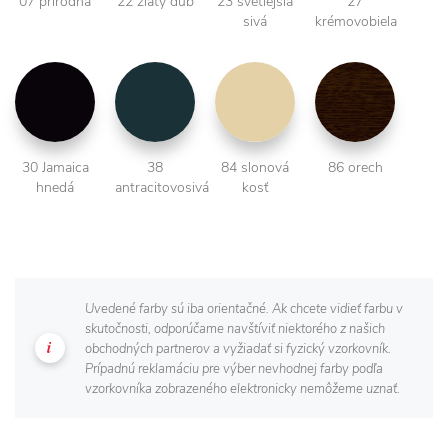
07 prírodná
22 zlatý dub
23 svetlejšia
27
sivá
krémovobiela
30 Jamaica
38
84 slonová
86 orech
hnedá
antracitovosivá
kosť
Uvedené farby sú iba orientačné. Ak chcete vidieť farbu v
skutočnosti, odporúčame navštíviť niektorého z našich
obchodných partnerov a vyžiadať si fyzický vzorkovník.
Prípadnú reklamáciu pre výber nevhodnej farby podľa
vzorkovníka zobrazeného elektronicky nemôžeme uznať.